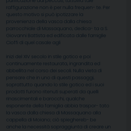
purificazione dai peccati; tuttavia tale
raffigurazione non è per nulla frequen- te. Per
questo motivo si può ipotizzare la
provenienza della vasca dalla chiesa
parrocchiale di Massaquano, dedica- ta a S.
Giovanni Battista ed edificata dalle famiglie
Cioffi di quel casale agli
inizi del XIV secolo in stile gotico e poi
continuamente restaurata, ingrandita ed
abbellita nel corso dei secoli. Nulla vieta di
pensare che in uno di questi passaggi,
soprattutto quando lo stile gotico ed i suoi
prodotti furono ritenuti superati da quelli
rinascimentali e barocchi, qualche
esponente della famiglia abbia traspor- tato
la vasca dalla chiesa di Massaquano alla
cappella di Moiano; ciò spieghereb- be
anche la necessità sopraggiunta di creare un