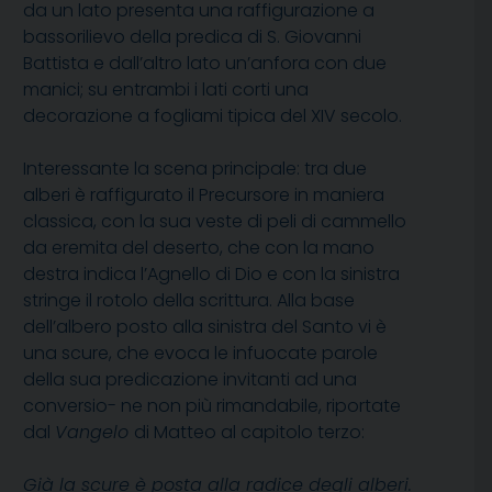
da un lato presenta una raffigurazione a
bassorilievo della predica di S. Giovanni
Battista e dall’altro lato un’anfora con due
manici; su entrambi i lati corti una
decorazione a fogliami tipica del XIV secolo.
Interessante la scena principale: tra due
alberi è raffigurato il Precursore in maniera
classica, con la sua veste di peli di cammello
da eremita del deserto, che con la mano
destra indica l’Agnello di Dio e con la sinistra
stringe il rotolo della scrittura. Alla base
dell’albero posto alla sinistra del Santo vi è
una scure, che evoca le infuocate parole
della sua predicazione invitanti ad una
conversio- ne non più rimandabile, riportate
dal
Vangelo
di Matteo al capitolo terzo:
Già la scure è posta alla radice degli alberi.