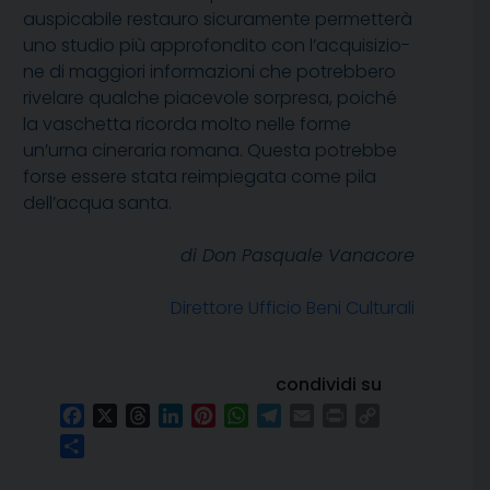
auspicabile restauro sicuramente permetterà
uno studio più approfondito con l’acquisizio-
ne di maggiori informazioni che potrebbero
rivelare qualche piacevole sorpresa, poiché
la vaschetta ricorda molto nelle forme
un’urna cineraria romana. Questa potrebbe
forse essere stata reimpiegata come pila
dell’acqua santa.
di Don Pasquale Vanacore
Direttore Ufficio Beni Culturali
condividi su
Facebook
X
Threads
LinkedIn
Pinterest
WhatsApp
Telegram
Email
Print
Copy
Link
Condividi