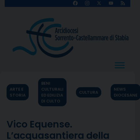
Skip
Facebook
Instagram
X
YouTube
Feed
Channel
to
content
BENI
ARTE E
CULTURALI
NEWS
CULTURA
STORIA
ED EDILIZIA
DIOCESANE
DI CULTO
Vico Equense.
L’acquasantiera della