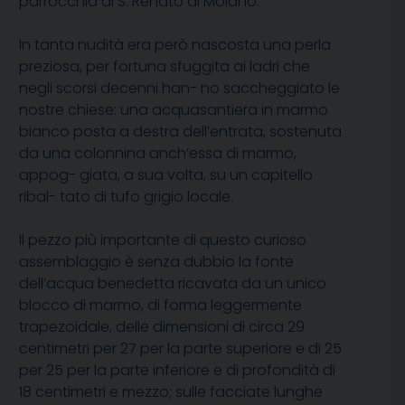
parrocchia di S. Renato di Moiano.
In tanta nudità era però nascosta una perla
preziosa, per fortuna sfuggita ai ladri che
negli scorsi decenni han- no saccheggiato le
nostre chiese: una acquasantiera in marmo
bianco posta a destra dell’entrata, sostenuta
da una colonnina anch’essa di marmo,
appog- giata, a sua volta, su un capitello
ribal- tato di tufo grigio locale.
Il pezzo più importante di questo curioso
assemblaggio è senza dubbio la fonte
dell’acqua benedetta ricavata da un unico
blocco di marmo, di forma leggermente
trapezoidale, delle dimensioni di circa 29
centimetri per 27 per la parte superiore e di 25
per 25 per la parte inferiore e di profondità di
18 centimetri e mezzo; sulle facciate lunghe