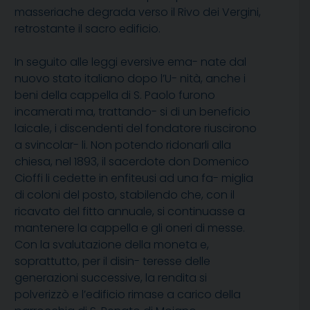
masseriache degrada verso il Rivo dei Vergini,
retrostante il sacro edificio.
In seguito alle leggi eversive ema- nate dal
nuovo stato italiano dopo l’U- nità, anche i
beni della cappella di S. Paolo furono
incamerati ma, trattando- si di un beneficio
laicale, i discendenti del fondatore riuscirono
a svincolar- li. Non potendo ridonarli alla
chiesa, nel 1893, il sacerdote don Domenico
Cioffi li cedette in enfiteusi ad una fa- miglia
di coloni del posto, stabilendo che, con il
ricavato del fitto annuale, si continuasse a
mantenere la cappella e gli oneri di messe.
Con la svalutazione della moneta e,
soprattutto, per il disin- teresse delle
generazioni successive, la rendita si
polverizzò e l’edificio rimase a carico della