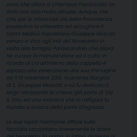
zona, che allora si chiamava Papacciola. Un
titolo non solo molto attuale, dunque, ma
che, per le misteriose vie della Provvidenza,
predestinò la chiesetta ad accogliere il
Santo Medico napoletano Giuseppe Moscati
venuto a Vico agli inizi del Novecento in
visita alla famiglia Parascandolo che allora
ne curava la manutenzione ed il culto. In
ricordo di ciò all’interno della cappella è
esposta alla venerazione una sua immagine
ed il 16 novembre 2015, ricorrenza liturgica
di S. Giuseppe Moscati, a lui fu dedicato il
largo retrostante la chiesa, già parte di Via
S. Vito, ed una maiolica che lo raffigura fu
murata a sinistra della porta d’ingresso.
Le due lapidi marmoree affisse sulla
facciata raccontano brevemente la storia
del tempietto; la prima, in latino, risalente al