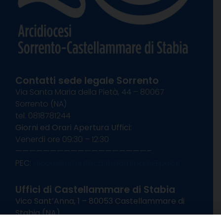
Contatti sede legale Sorrento
Via Santa Maria della Pietà, 44 – 80067
Sorrento (NA)
tel. 0818781244
Giorni ed Orari Apertura Uffici:
Venerdì ore 09:30 – 12:30
———————————————————–
PEC:
diocesisorrentocastellammare@pec.it
Uffici di Castellammare di Stabia
Vico Sant’Anna, 1 – 80053 Castellammare di
Stabia (NA)