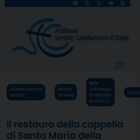
Skip
Facebook
Instagram
X
YouTube
Feed
Channel
to
content
BENI
AGGREGAZIONI
ARTE E
CULTURALI
CULT
LAICALI
STORIA
ED EDILIZIA
DI CULTO
Il restauro della cappella
di Santa Maria della