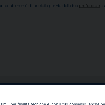
ntenuto non è disponibile per via delle tue
preferenze
su
egale Sorrento
Uffici di Castellammar
la Pietà, 44 – 80067
Vico Sant’Anna, 1 – 80053
imili per finalità tecniche e, con il tuo consenso, anche per 