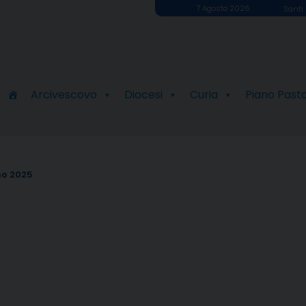
7 Agosto 2026
Santi 
Arcivescovo
Diocesi
Curia
Piano Past
no 2025