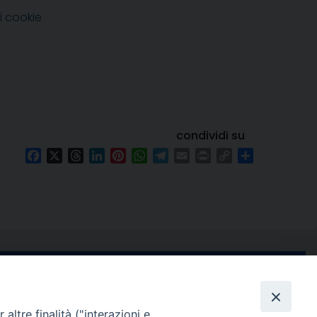
i cookie
condividi su
Facebook
X
Threads
LinkedIn
Pinterest
WhatsApp
Telegram
Email
Print
Copy
Condividi
Link
e di Stabia
seguici su
 Castellammare
altre finalità ("interazioni e