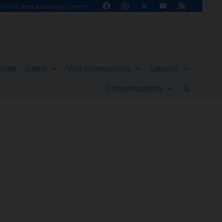
Facebook
Instagram
X
YouTube
Feed
Sisto II, papa, e compagni, martiri
Channel
orale
Clero
Vita Consacrata
Laicato
Comunicazioni