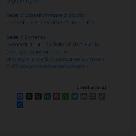
seguenti giorni:
Sede di Castellammare di Stabia
i Lunedì: 7 – 21 – 28 dalle 09:30 alle 12:30
Sede di Sorrento
i Venerdì: 4 – 11 – 25 dalle 09:30 alle 12:30
per urgenze inviare mail a
vicariogenerale@diocesisorrentocmare.it
o ad
ucs@diocesisorrentocmare.it
condividi su
Facebook
X
Threads
LinkedIn
Pinterest
WhatsApp
Telegram
Email
Print
Copy
Link
Condividi