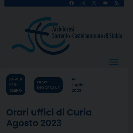
Skip
Facebook
Instagram
X
YouTube
Feed
Channel
to
content
AVVISI
14
NEWS
PER IL
Luglio
DIOCESANE
CLERO
2023
Orari uffici di Curia
Agosto 2023