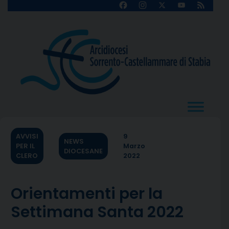
Skip
Facebook
Instagram
X
YouTube
Feed
Channel
to
content
AVVISI
9
NEWS
PER IL
Marzo
DIOCESANE
CLERO
2022
Orientamenti per la
Settimana Santa 2022