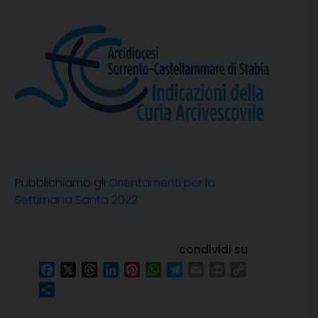
Pubblichiamo gli
Orientamenti per la
Settimana Santa 2022
condividi su
Facebook
X
Threads
LinkedIn
Pinterest
WhatsApp
Telegram
Email
Print
Copy
Link
Condividi