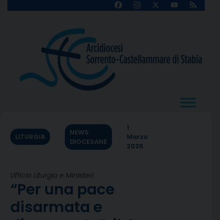
Skip
Facebook
Instagram
X
YouTube
Feed
Channel
to
content
1
NEWS
LITURGIA
Marzo
DIOCESANE
2026
Ufficio Liturgia e Ministeri
“Per una pace
disarmata e