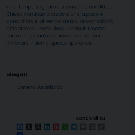
In un tempo segnato da tensioni e conflitti, la
Chiesa continua a credere che la pace è
dono di Dio e, al tempo stesso, responsabilità
affidata alla libertà degli uomini. Il 4 marzo
sarà dunque un’occasione preziosa per
rinnovare, insieme, questa speranza.
Catena Eucaristica
condividi su
Facebook
X
Threads
LinkedIn
Pinterest
WhatsApp
Telegram
Email
Print
Copy
Link