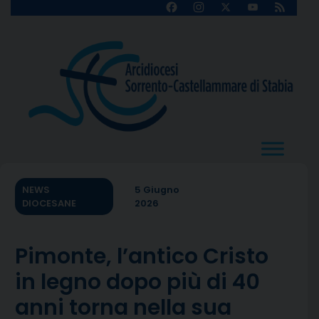
Skip
Facebook
Instagram
X
YouTube
Feed
Channel
to
content
NEWS
5 Giugno
DIOCESANE
2026
Pimonte, l’antico Cristo
in legno dopo più di 40
anni torna nella sua