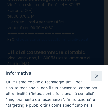
Via Santa Maria della Pietà, 44 – 80067
Sorrento (NA)
tel. 0818781244
Giorni ed Orari Apertura Uffici:
Venerdì ore 09:30 – 12:30
———————————————————–
PEC:
diocesisorrentocastellammare@pec.it
Uffici di Castellammare di Stabia
Vico Sant’Anna, 1 – 80053 Castellammare di
Stabia (NA)
tel. 0818714501
Informativa
Giorni ed Orari Apertura Uffici:
Lunedì e Mercoledì ore 09:00 – 13:00
Utilizziamo cookie o tecnologie simili per
Uffici Matrimoni:
finalità tecniche e, con il tuo consenso, anche per
Lunedì e Mercoledì ore 09:30 – 12:30
altre finalità ("interazioni e funzionalità semplici",
"miglioramento dell'esperienza", "misurazione" e
seguici su
"targeting e pubblicità") come specificato nella