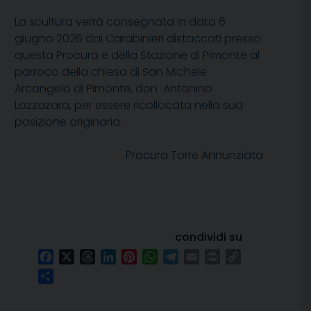
La scultura verrà consegnata in data 6
giugno 2026 dai Carabinieri distaccati presso
questa Procura e della Stazione di Pimonte al
parroco della chiesa di San Michele
Arcangelo di Pimonte, don Antonino
Lazzazara, per essere ricollocata nella sua
posizione originaria.
Procura Torre Annunziata
condividi su
Facebook
X
Threads
LinkedIn
Pinterest
WhatsApp
Telegram
Email
Print
Copy
Link
Condividi