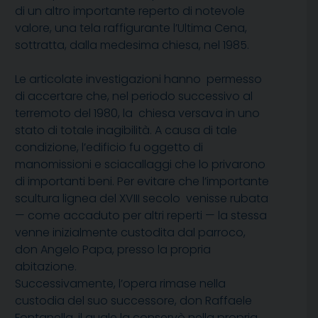
di un altro importante reperto di notevole
valore, una tela raffigurante l’Ultima Cena,
sottratta, dalla medesima chiesa, nel 1985.
Le articolate investigazioni hanno permesso
di accertare che, nel periodo successivo al
terremoto del 1980, la chiesa versava in uno
stato di totale inagibilità. A causa di tale
condizione, l’edificio fu oggetto di
manomissioni e sciacallaggi che lo privarono
di importanti beni. Per evitare che l’importante
scultura lignea del XVIII secolo venisse rubata
— come accaduto per altri reperti — la stessa
venne inizialmente custodita dal parroco,
don Angelo Papa, presso la propria
abitazione.
Successivamente, l’opera rimase nella
custodia del suo successore, don Raffaele
Fontanella, il quale la conservò nella propria