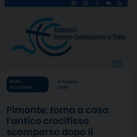
Skip
Facebook
Instagram
X
YouTube
Feed
Channel
to
content
NEWS
6 Giugno
DIOCESANE
2026
Pimonte: torna a casa
l’antico crocifisso
scomparso dopo il