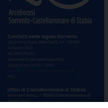
Contatti sede legale Sorrento
Via Santa Maria della Pietà, 44 – 80067
Sorrento (NA)
tel. 0818781244
Giorni ed Orari Apertura Uffici:
Venerdì ore 09:30 – 12:30
———————————————————–
PEC:
diocesisorrentocastellammare@pec.it
Uffici di Castellammare di Stabia
Vico Sant’Anna, 1 – 80053 Castellammare di
Stabia (NA)
tel. 0818714501