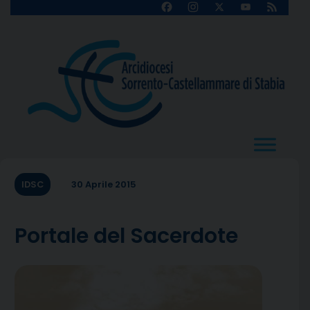
Skip
Facebook
Instagram
X
YouTube
Feed
Channel
to
content
IDSC
30 Aprile 2015
Portale del Sacerdote