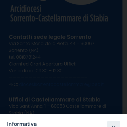
Contatti sede legale Sorrento
Via Santa Maria della Pietà, 44 – 80067
Sorrento (NA)
tel. 0818781244
Giorni ed Orari Apertura Uffici:
Venerdì ore 09:30 – 12:30
———————————————————–
PEC:
diocesisorrentocastellammare@pec.it
Uffici di Castellammare di Stabia
Vico Sant’Anna, 1 – 80053 Castellammare di
Stabia (NA)
tel. 0818714501
Informativa
Giorni ed Orari Apertura Uffici: