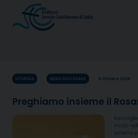
Skip
to
content
LITURGIA
NEWS DIOCESANE
9 Ottobre 2025
Preghiamo insieme il Rosari
Raccoglien
modo nell
schema pre