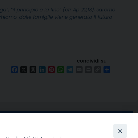
”, “il principio e la fine” (cfr Ap 22,13), saremo
hiamo: dalle famiglie viene generato il futuro
condividi su
Facebook
X
Threads
LinkedIn
Pinterest
WhatsApp
Telegram
Email
Print
Copy
Condividi
Link
e di Stabia
seguici su
 Castellammare