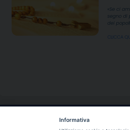
«
Se ci ami
segno di 
dei popol
CLICCA QU
Informativa
Contatti sede l
Via Santa Maria del