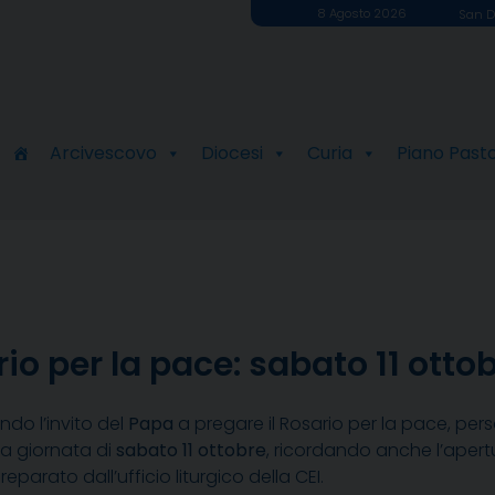
8 Agosto 2026
San D
Arcivescovo
Diocesi
Curia
Piano Past
o per la pace: sabato 11 otto
do l’invito del
Papa
a pregare il Rosario per la pace, pers
a giornata di
sabato 11 ottobre
, ricordando anche l’apertu
parato dall’ufficio liturgico della CEI.