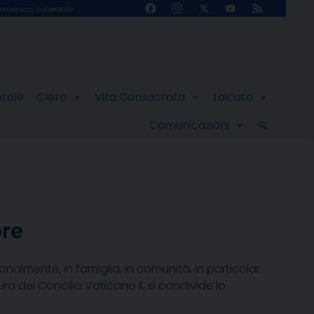
Facebook
Instagram
X
YouTube
Feed
omenico, sacerdote
Channel
orale
Clero
Vita Consacrata
Laicato
Comunicazioni
bre
onalmente, in famiglia, in comunità, in particolar
ra del Concilio Vaticano II, si condivide lo