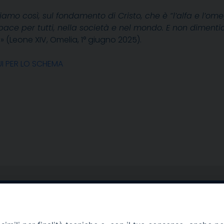
amo così, sul fondamento di Cristo, che è “l’alfa e l’omega
pace per tutti, nella società e nel mondo. E non dimentic
i» (Leone XIV, Omelia, 1° giugno 2025).
I PER LO SCHEMA
egale Sorrento
Uffici di Castellammar
la Pietà, 44 – 80067
Vico Sant’Anna, 1 – 80053