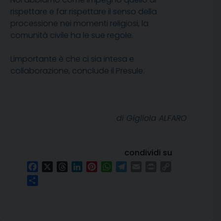
rispettare e far rispettare il senso della
processione nei momenti religiosi, la
comunità civile ha le sue regole.
Limportante è che ci sia intesa e
collaborazione, conclude il Presule.
di Gigliola ALFARO
condividi su
Facebook
X
Threads
LinkedIn
Pinterest
WhatsApp
Telegram
Email
Print
Copy
Link
Condividi