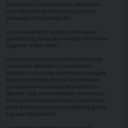
processione ci sono portatori della statua,
così nella vita tutti devono impegnarsi a
portare gli uni i pesi degli altri.
Dopo le polemiche della processione del
gennaio 2012, come già a maggio 2012 anche
oggi tutto è filato liscio.
Nei giorni scorsi si sono svolti alcuni incontri
con le forze dellordine e il commissario
prefettizio, con i quali cera lintesa di eseguire
il percorso identico, ma con una modalità
che escludesse qualsiasi interpretazione
distorta. Oggi, come sottolinea anche mons.
Alfano, cè stata anche la buona volontà da
parte di chi aveva la responsabilità di gestire
il gruppo dei portatori.
Noi abbiamo come impegno quello di