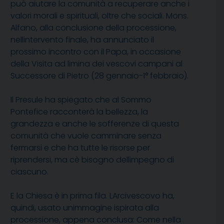
può aiutare la comunità a recuperare anche i
valori morali e spirituali, oltre che sociali. Mons.
Alfano, alla conclusione della processione,
nellintervento finale, ha annunciato il
prossimo incontro con il Papa, in occasione
della Visita ad limina dei vescovi campani al
Successore di Pietro (28 gennaio-1° febbraio).
Il Presule ha spiegato che al Sommo
Pontefice racconterà la bellezza, la
grandezza e anche le sofferenze di questa
comunità che vuole camminare senza
fermarsi e che ha tutte le risorse per
riprendersi, ma cè bisogno dellimpegno di
ciascuno.
E la Chiesa è in prima fila. LArcivescovo ha,
quindi, usato unimmagine ispirata alla
processione, appena conclusa: Come nella