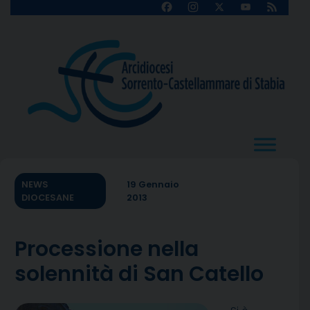
Skip
Facebook
Instagram
X
YouTube
Feed
Channel
to
content
NEWS
19 Gennaio
DIOCESANE
2013
Processione nella
solennità di San Catello