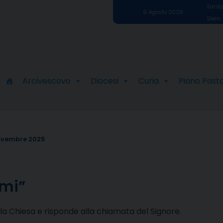
Santa 
9 Agosto 2026
Stein,
Arcivescovo
Diocesi
Curia
Piano Past
ovembre 2025
omi”
lla Chiesa e risponde alla chiamata del Signore.