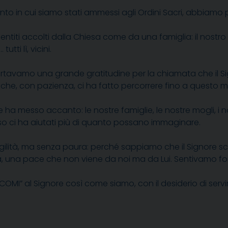
to in cui siamo stati ammessi agli Ordini Sacri, abbiamo
entiti accolti dalla Chiesa come da una famiglia: il nostro ve
utti lì, vicini.
tavamo una grande gratitudine per la chiamata che il Sign
he, con pazienza, ci ha fatto percorrere fino a questo
ha messo accanto: le nostre famiglie, le nostre mogli, i no
o ci ha aiutati più di quanto possano immaginare.
gilità, ma senza paura: perché sappiamo che il Signore s
 una pace che non viene da noi ma da Lui. Sentivamo forte l
” al Signore così come siamo, con il desiderio di servirlo