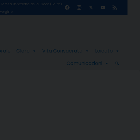
Teresa Benedetta della Croce (Edith)
Facebook
Instagram
X
YouTube
Feed
 vergine
Channel
orale
Clero
Vita Consacrata
Laicato
Comunicazioni