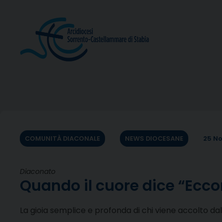
Skip
to
content
COMUNITÀ DIACONALE
NEWS DIOCESANE
25 N
Diaconato
Quando il cuore dice “Ecc
La gioia semplice e profonda di chi viene accolto da