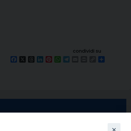
condividi su
Facebook
X
Threads
LinkedIn
Pinterest
WhatsApp
Telegram
Email
Print
Copy
Condividi
Link
e di Stabia
seguici su
 Castellammare
Facebook
Instagram
X
YouTube
Feed