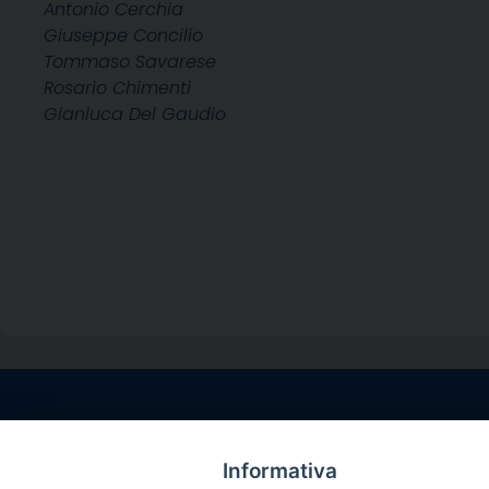
Antonio Cerchia
Giuseppe Concilio
Tommaso Savarese
Rosario Chimenti
Gianluca Del Gaudio
Contatti sede l
Via Santa Maria del
Informativa
Sorrento (NA)