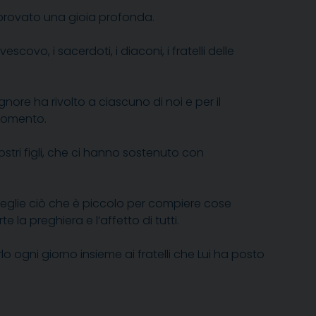
 provato una gioia profonda.
scovo, i sacerdoti, i diaconi, i fratelli delle
ore ha rivolto a ciascuno di noi e per il
 momento.
stri figli, che ci hanno sostenuto con
ceglie ciò che è piccolo per compiere cose
a preghiera e l’affetto di tutti.
 ogni giorno insieme ai fratelli che Lui ha posto