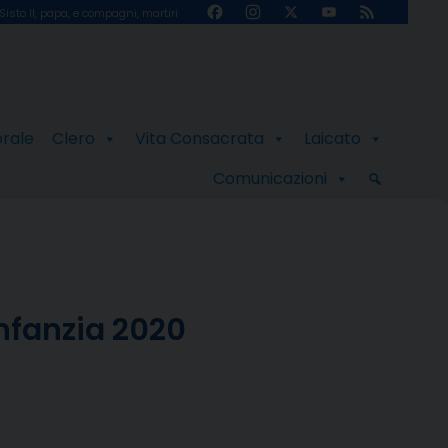
Facebook
Instagram
X
YouTube
Feed
Sisto II, papa, e compagni, martiri
Channel
orale
Clero
Vita Consacrata
Laicato
Comunicazioni
nfanzia 2020