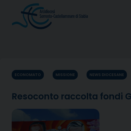
Skip
to
content
ECONOMATO
MISSIONE
NEWS DIOCESANE
Resoconto raccolta fondi G