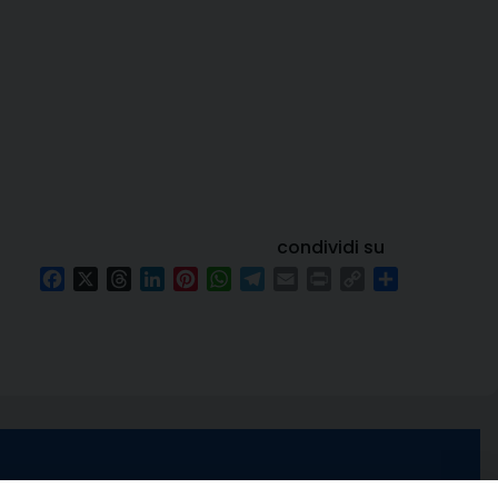
condividi su
Facebook
X
Threads
LinkedIn
Pinterest
WhatsApp
Telegram
Email
Print
Copy
Condividi
Link
e di Stabia
seguici su