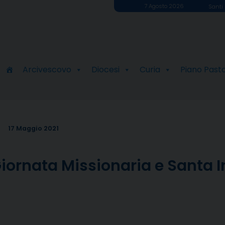
7 Agosto 2026
Santi 
Arcivescovo
Diocesi
Curia
Piano Past
17 Maggio 2021
iornata Missionaria e Santa I