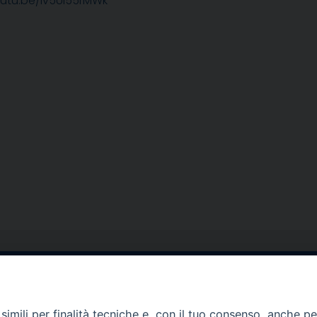
outu.be/iv5UI55rMWk
egale Sorrento
Uffici di Castellammar
la Pietà, 44 – 80067
Vico Sant’Anna, 1 – 80053
imili per finalità tecniche e, con il tuo consenso, anche per 