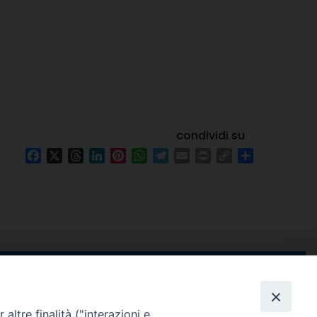
condividi su
Facebook
X
Threads
LinkedIn
Pinterest
WhatsApp
Telegram
Email
Print
Copy
Condividi
Link
e di Stabia
seguici su
 Castellammare
altre finalità ("interazioni e