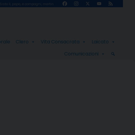
Facebook
Instagram
X
YouTube
Feed
Sisto II, papa, e compagni, martiri
Channel
orale
Clero
Vita Consacrata
Laicato
Comunicazioni