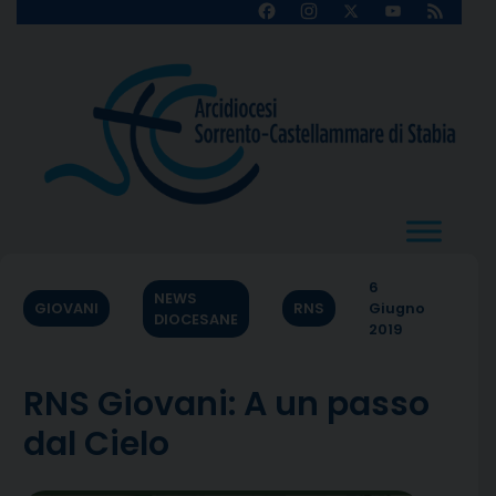
Skip
Facebook
Instagram
X
YouTube
Feed
Channel
to
content
6
NEWS
GIOVANI
RNS
Giugno
DIOCESANE
2019
RNS Giovani: A un passo
dal Cielo