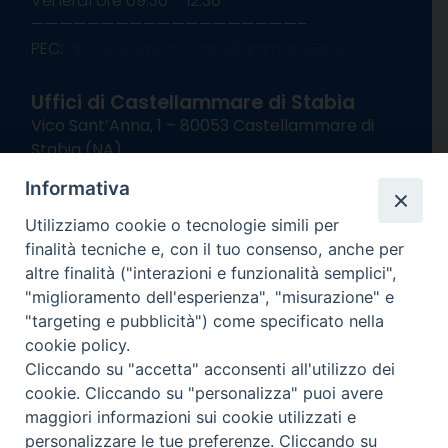
Venerdì ore 09:30 – 12:30
———————————————————–
PEC:
diocesisorrentocastellammare@pec.it
Uffici di Castellammare di Stabia
Vico Sant’Anna, 1 – 80053 Castellammare di
Stabia (NA)
tel. 0818714501
Informativa
Giorni ed Orari Apertura Uffici:
Lunedì e Mercoledì ore 09:00 – 13:00
Utilizziamo cookie o tecnologie simili per
Uffici Matrimoni:
finalità tecniche e, con il tuo consenso, anche per
Lunedì e Mercoledì ore 09:30 – 12:30
altre finalità ("interazioni e funzionalità semplici",
"miglioramento dell'esperienza", "misurazione" e
seguici su
"targeting e pubblicità") come specificato nella
cookie policy.
Facebook
Instagram
X
YouTube
Feed
Cliccando su "accetta" acconsenti all'utilizzo dei
Channel
cookie. Cliccando su "personalizza" puoi avere
Informativa Privacy
maggiori informazioni sui cookie utilizzati e
COPYRIGHT © 2013-2025
personalizzare le tue preferenze. Cliccando su