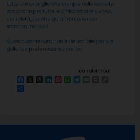
tutte le meraviglie che compie nelle loro vite
ma anche per tutte le difficoltà che vivono,
certi del fatto che ad affrontarle non
saranno mai soli!
Questo contenuto non è disponibile per via
delle tue
preferenze
sui cookie
condividi su
Facebook
X
Threads
LinkedIn
Pinterest
WhatsApp
Telegram
Email
Print
Copy
Link
Condividi