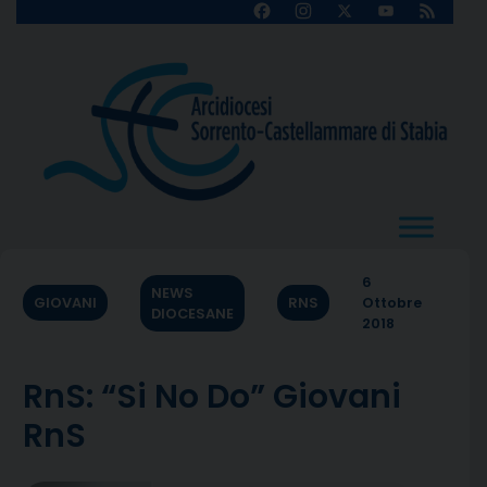
Skip
Facebook
Instagram
X
YouTube
Feed
Channel
to
content
6
NEWS
GIOVANI
RNS
Ottobre
DIOCESANE
2018
RnS: “Si No Do” Giovani
RnS