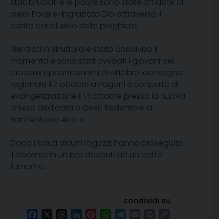
stati bruciati e le paure sono state affidate al
cielo. Poi si è ringraziato Dio attraverso il
canto conclusivo della preghiera.
Rientrati in struttura è stato condiviso il
momento e sono stati avvisati i giovani dei
prossimi appuntamenti di ottobre: convegno
regionale il 7 ottobre a Pagani e concerto di
evangelizzazione il 14 ottobre presso la nuova
chiesa dedicata a Gesù Redentore a
Sant’Antonio Abate.
Dopo i saluti alcuni ragazzi hanno proseguito
il discorso in un bar davanti ad un caffè
fumante.
condividi su
Facebook
X
Threads
LinkedIn
Pinterest
WhatsApp
Telegram
Email
Print
Copy