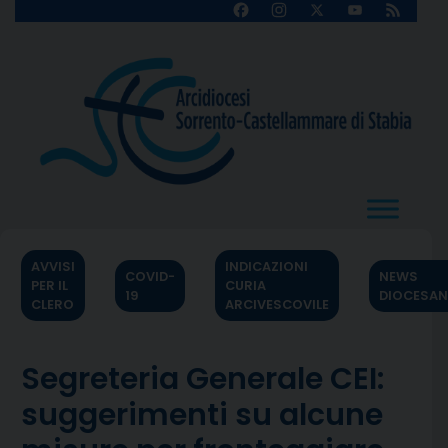
Skip
Facebook
Instagram
X
YouTube
Feed
Channel
to
content
AVVISI
INDICAZIONI
COVID-
NEWS
PER IL
CURIA
19
DIOCESAN
CLERO
ARCIVESCOVILE
Segreteria Generale CEI:
suggerimenti su alcune