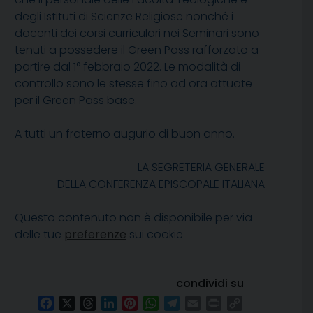
degli Istituti di Scienze Religiose nonché i
docenti dei corsi curriculari nei Seminari sono
tenuti a possedere il Green Pass rafforzato a
partire dal 1° febbraio 2022. Le modalità di
controllo sono le stesse fino ad ora attuate
per il Green Pass base.
A tutti un fraterno augurio di buon anno.
LA SEGRETERIA GENERALE
DELLA CONFERENZA EPISCOPALE ITALIANA
Questo contenuto non è disponibile per via
delle tue
preferenze
sui cookie
condividi su
Facebook
X
Threads
LinkedIn
Pinterest
WhatsApp
Telegram
Email
Print
Copy