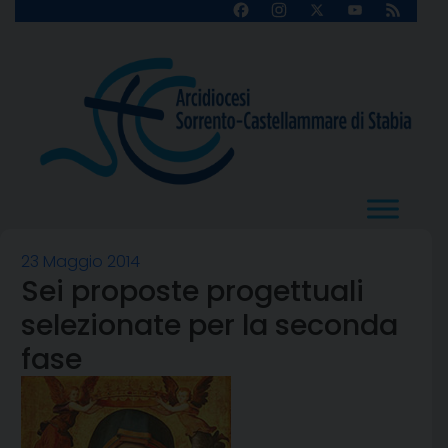
Skip
Facebook
Instagram
X
YouTube
Feed
Channel
to
content
23 Maggio 2014
Sei proposte progettuali
selezionate per la seconda
fase