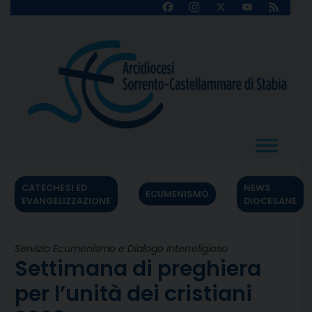
Skip
Facebook
Instagram
X
YouTube
Feed
Channel
to
content
CATECHESI ED
NEWS
ECUMENISMO
EVANGELIZZAZIONE
DIOCESANE
Servizio Ecumenismo e Dialogo Interreligioso
Settimana di preghiera
per l’unità dei cristiani