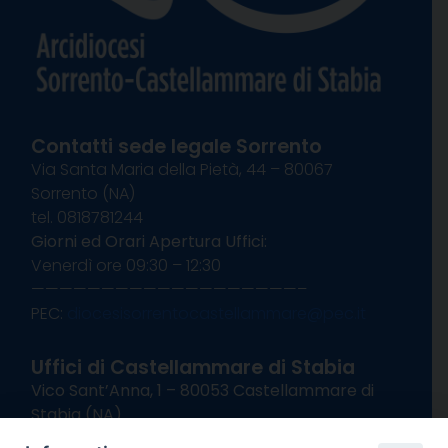
Contatti sede legale Sorrento
Via Santa Maria della Pietà, 44 – 80067
Sorrento (NA)
tel. 0818781244
Giorni ed Orari Apertura Uffici:
Venerdì ore 09:30 – 12:30
———————————————————–
PEC:
diocesisorrentocastellammare@pec.it
Uffici di Castellammare di Stabia
Vico Sant’Anna, 1 – 80053 Castellammare di
Stabia (NA)
tel. 0818714501