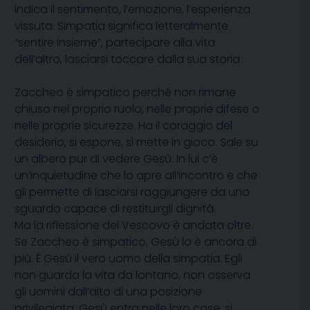
indica il sentimento, l’emozione, l’esperienza
vissuta. Simpatia significa letteralmente
“sentire insieme”, partecipare alla vita
dell’altro, lasciarsi toccare dalla sua storia.
Zaccheo è simpatico perché non rimane
chiuso nel proprio ruolo, nelle proprie difese o
nelle proprie sicurezze. Ha il coraggio del
desiderio, si espone, si mette in gioco. Sale su
un albero pur di vedere Gesù. In lui c’è
un’inquietudine che lo apre all’incontro e che
gli permette di lasciarsi raggiungere da uno
sguardo capace di restituirgli dignità.
Ma la riflessione del Vescovo è andata oltre.
Se Zaccheo è simpatico, Gesù lo è ancora di
più. È Gesù il vero uomo della simpatia. Egli
non guarda la vita da lontano, non osserva
gli uomini dall’alto di una posizione
privilegiata. Gesù entra nelle loro case, si