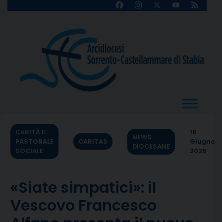
Skip
Facebook
Instagram
X
YouTube
Feed
Channel
to
content
CARITÀ E
18
NEWS
PASTORALE
CARITAS
Giugno
DIOCESANE
SOCIALE
2026
«Siate simpatici»: il
Vescovo Francesco