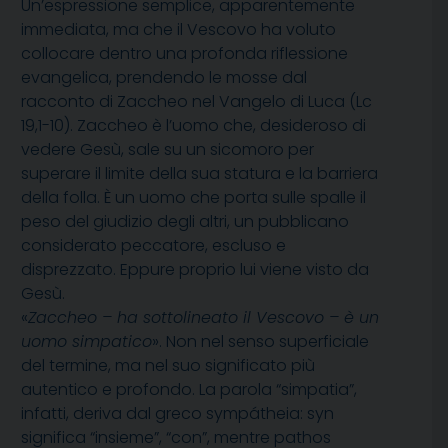
Un’espressione semplice, apparentemente
immediata, ma che il Vescovo ha voluto
collocare dentro una profonda riflessione
evangelica, prendendo le mosse dal
racconto di Zaccheo nel Vangelo di Luca (Lc
19,1-10). Zaccheo è l’uomo che, desideroso di
vedere Gesù, sale su un sicomoro per
superare il limite della sua statura e la barriera
della folla. È un uomo che porta sulle spalle il
peso del giudizio degli altri, un pubblicano
considerato peccatore, escluso e
disprezzato. Eppure proprio lui viene visto da
Gesù.
«
Zaccheo – ha sottolineato il Vescovo – è un
uomo simpatico
». Non nel senso superficiale
del termine, ma nel suo significato più
autentico e profondo. La parola “simpatia”,
infatti, deriva dal greco sympátheia: syn
significa “insieme”, “con”, mentre pathos