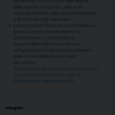
Matrimonio, con la scelta delle letture,
delle opzioni circa il Rito, delle parti
musicali/cantate, delle varie ministerialità
e di tutti i dettagli celebrativi.
Questa preparazione va concordata col
prete/diacono che presiederà la
celebrazione, e comunicata al
responsabile della chiesa dove si
svolgerà il rito. Il tutto nel pieno rispetto
delle norme della nostra Chiesa
Diocesana
(
https://www.diocesisorrentocmare.it/wd-
doc-ufficiali/vademecum-per-la-
celebrazione-dei-matrimoni/
)