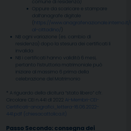
comune di residenza)
Oppure da scaricare e stampare
dall’anagrafe digitale
(
https://www.anagrafenazionale.interno.it/s
al-cittadino/
)
NB ogni variazione (es. cambio di
residenza) dopo la stesura dei certificati li
invalida
NB i certificati hanno validità 6 mesi,
pertanto l’istruttoria matrimoniale può
iniziare al massimo 6 prima della
celebrazione del Matrimonio
*
A riguardo della dicitura “stato libero” cfr.
Circolare CEI n.441 dl 2022
Ai-Membri-CEI-
Certificati-anagrafici_lettera-16.06.2022-
441.pdf (chiesacattolica.it)
Passo Secondo: consegna dei