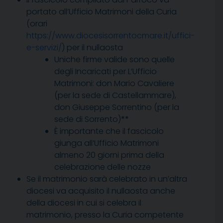
portato all’Ufficio Matrimoni della Curia
(orari
https://www.diocesisorrentocmare.it/uffici-
e-servizi/
) per il nullaosta
Uniche firme valide sono quelle
degli Incaricati per L’Ufficio
Matrimoni: don Mario Cavaliere
(per la sede di Castellammare),
don Giuseppe Sorrentino (per la
sede di Sorrento)
**
È importante che il fascicolo
giunga all’Ufficio Matrimoni
almeno 20 giorni prima della
celebrazione delle nozze
Se il matrimonio sarà celebrato in un’altra
diocesi va acquisito il nullaosta anche
della diocesi in cui si celebra il
matrimonio, presso la Curia competente