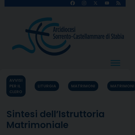
Skip
Facebook
Instagram
X
YouTube
Feed
Channel
to
content
AVVISI
PER IL
LITURGIA
MATRIMONI
MATRIMONI
CLERO
Sintesi dell’Istruttoria
Matrimoniale