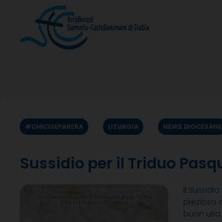
Skip
to
content
#CHICISEPARERA
LITURGIA
NEWS DIOCESANE
Sussidio per il Triduo Pasq
Il Sussidi
prezioso 
buon uso 