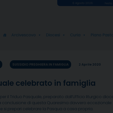
6 Agosto 2026
Festa 
Arcivescovo
Diocesi
Curia
Piano Past
SUSSIDIO PREGHIERA IN FAMIGLIA
2 Aprile 2020
uale celebrato in famiglia
o per il Triduo Pasquale, preparato dall’Ufficio liturgico dio
a conclusione di questa Quaresima davvero eccezionale: 
e si prepari celebrare la Pasqua a casa propria.