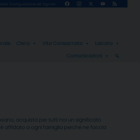
Facebook
Instagram
X
YouTube
Feed
della Trasfigurazione del Signore
Channel
orale
Clero
Vita Consacrata
Laicato
Comunicazioni
cesano, acquista per tutti noi un significato
è affidato a ogni famiglia perché ne faccia