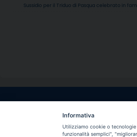
Sussidio per il Triduo di Pasqua celebrato in fami
Contatti sede l
Via Santa Maria del
Informativa
Sorrento (NA)
Utilizziamo cookie o tecnologie s
tel. 0818781244
funzionalità semplici", "miglior
Giorni ed Orari Aper