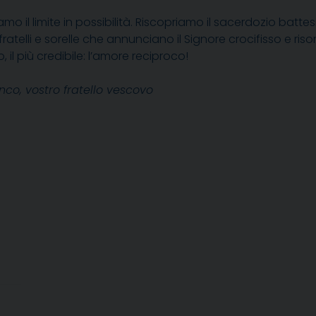
mo il limite in possibilità. Riscopriamo il sacerdozio battes
fratelli e sorelle che annunciano il Signore crocifisso e ris
, il più credibile: l’amore reciproco!
nco, vostro fratello vescovo