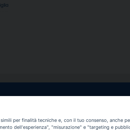
glia
egale Sorrento
Uffici di Castellammar
la Pietà, 44 – 80067
Vico Sant’Anna, 1 – 80053
di Stabia (NA)
imili per finalità tecniche e, con il tuo consenso, anche per 
tel. 0818714501
amento dell'esperienza", "misurazione" e "targeting e pubbli
tura Uffici:
Giorni ed Orari Apertura U