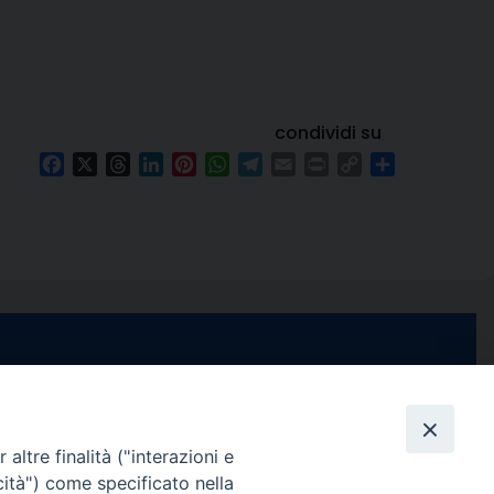
condividi su
Facebook
X
Threads
LinkedIn
Pinterest
WhatsApp
Telegram
Email
Print
Copy
Condividi
Link
e di Stabia
seguici su
 Castellammare
Facebook
Instagram
X
YouTube
Feed
Channel
altre finalità ("interazioni e
cità") come specificato nella
ffici: