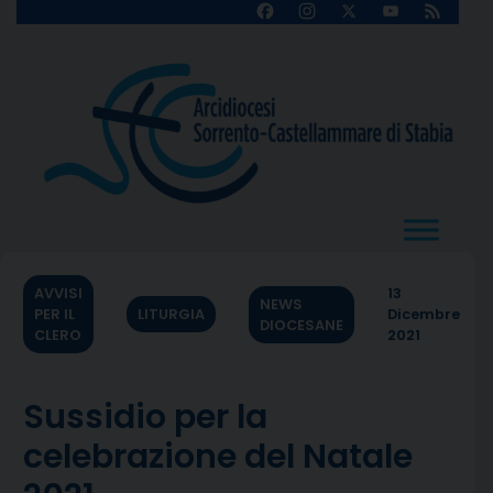
Skip
Facebook
Instagram
X
YouTube
Feed
Channel
to
content
AVVISI
13
NEWS
PER IL
LITURGIA
Dicembre
DIOCESANE
CLERO
2021
Sussidio per la
celebrazione del Natale