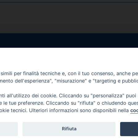
egale Sorrento
Uffici di Castellammar
la Pietà, 44 – 80067
Vico Sant’Anna, 1 – 80053
di Stabia (NA)
imili per finalità tecniche e, con il tuo consenso, anche per 
tel. 0818714501
amento dell'esperienza", "misurazione" e "targeting e pubbli
tura Uffici:
Giorni ed Orari Apertura U
12:30
Lunedì e Mercoledì ore 09:0
i all'utilizzo dei cookie. Cliccando su "personalizza" puoi
————————–
Uffici Matrimoni:
re le tue preferenze. Cliccando su "rifiuta" o chiudendo que
tocastellammare@pec.it
Lunedì e Mercoledì ore 09:30
okie tecnici. Ulteriori informazioni sono disponibili nella
coo
Rifiuta