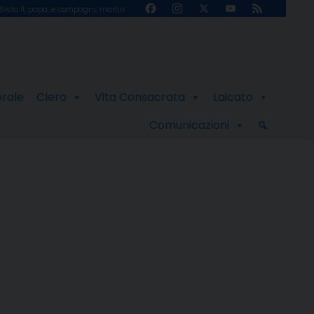
Facebook
Instagram
X
YouTube
Feed
Sisto II, papa, e compagni, martiri
Channel
orale
Clero
Vita Consacrata
Laicato
Comunicazioni