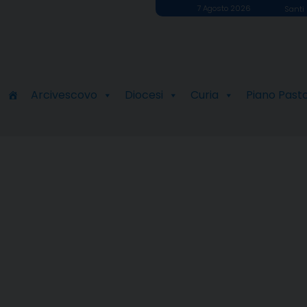
7 Agosto 2026
Santi 
Arcivescovo
Diocesi
Curia
Piano Past