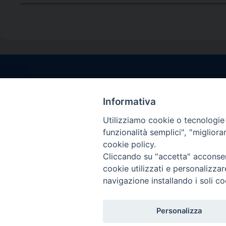
Contatti sede l
Via Santa Maria del
Informativa
Sorrento (NA)
Utilizziamo cookie o tecnologie s
tel. 0818781244
funzionalità semplici", "miglior
Giorni ed Orari Aper
cookie policy.
Venerdì ore 09:30 – 
Cliccando su "accetta" acconsent
———————————
cookie utilizzati e personalizza
PEC:
diocesisorren
navigazione installando i soli co
Personalizza