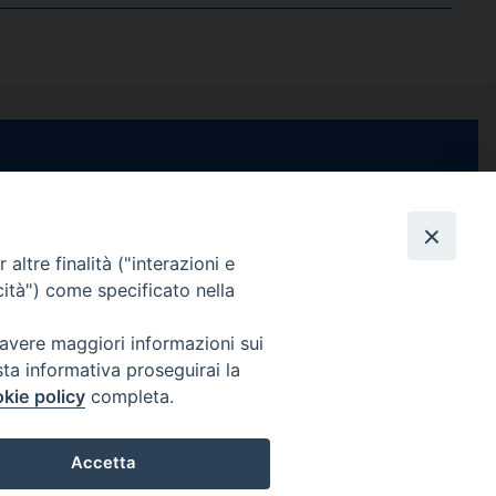
e di Stabia
seguici su
 Castellammare
Facebook
Instagram
X
YouTube
Feed
Channel
altre finalità ("interazioni e
cità") come specificato nella
ffici:
0 – 13:00
Informativa Privacy
 avere maggiori informazioni sui
COPYRIGHT © 2013-2025
sta informativa proseguirai la
 – 12:30
kie policy
completa.
Accetta