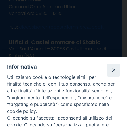
Giorni ed Orari Apertura Uffici:
Venerdì ore 09:30 – 12:30
———————————————————–
PEC:
diocesisorrentocastellammare@pec.it
Uffici di Castellammare di Stabia
Vico Sant’Anna, 1 – 80053 Castellammare di
Stabia (NA)
tel. 0818714501
Informativa
Giorni ed Orari Apertura Uffici:
Lunedì e Mercoledì ore 09:00 – 13:00
Utilizziamo cookie o tecnologie simili per
Uffici Matrimoni:
finalità tecniche e, con il tuo consenso, anche per
Lunedì e Mercoledì ore 09:30 – 12:30
altre finalità ("interazioni e funzionalità semplici",
"miglioramento dell'esperienza", "misurazione" e
seguici su
"targeting e pubblicità") come specificato nella
cookie policy.
Facebook
Instagram
X
YouTube
Feed
Cliccando su "accetta" acconsenti all'utilizzo dei
Channel
cookie. Cliccando su "personalizza" puoi avere