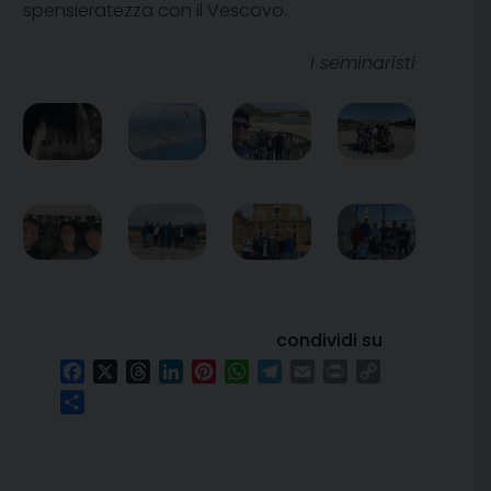
spensieratezza con il Vescovo.
I seminaristi
condividi su
Facebook
X
Threads
LinkedIn
Pinterest
WhatsApp
Telegram
Email
Print
Copy
Link
Condividi