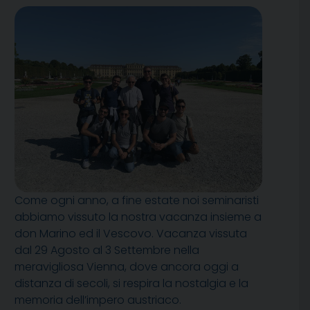
Come ogni anno, a fine estate noi seminaristi
abbiamo vissuto la nostra vacanza insieme a
don Marino ed il Vescovo. Vacanza vissuta
dal 29 Agosto al 3 Settembre nella
meravigliosa Vienna, dove ancora oggi a
distanza di secoli, si respira la nostalgia e la
memoria dell’impero austriaco.