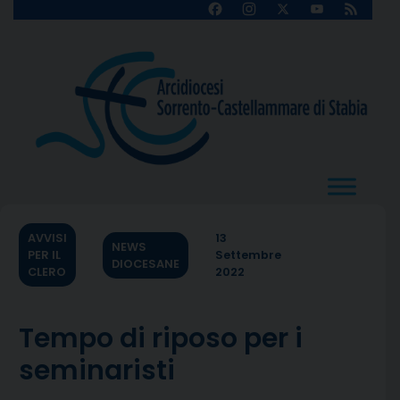
Skip
Facebook
Instagram
X
YouTube
Feed
Channel
to
content
AVVISI
13
NEWS
PER IL
Settembre
DIOCESANE
CLERO
2022
Tempo di riposo per i
seminaristi