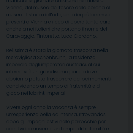
mancare le giornate artistiche nei musei di
Vienna, dal museo del tesoro della corona al
museo di storia dell’arte, uno dei più bei musei
presenti a Vienna e ricco di opere tanto care
anche a noi italiani che portano il nome del
Caravaggio, Tintoretto, Luca Giordano…
Bellissima è stata la giornata trascorsa nella
meravigliosa Schönbrunn, la residenza
imperiale degli imperatori austriaci, al cui
interno vi è un grandissimo parco dove
abbiamo potuto trascorrere dei bei momenti,
condividendo un tempo di fraternità e di
gioco nei labirinti imperiali.
Vivere ogni anno la vacanza è sempre
un’esperienza bella ed intensa, ritrovandosi
dopo gli impegni estivi nelle parrocchie per
condividere insieme un tempo di fraternità e