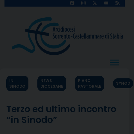
Skip
Facebook
Instagram
X
YouTube
Feed
Channel
to
content
IN
NEWS
PIANO
SYNOD
SINODO
DIOCESANE
PASTORALE
Terzo ed ultimo incontro
“in Sinodo”