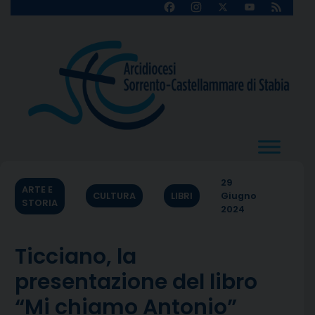
Skip
Facebook
Instagram
X
YouTube
Feed
Channel
to
content
29
ARTE E
CULTURA
LIBRI
Giugno
STORIA
2024
Ticciano, la
presentazione del libro
“Mi chiamo Antonio”