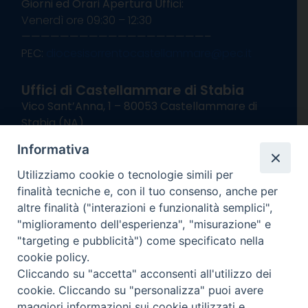
Giorni ed Orari Apertura Uffici:
Venerdì ore 09:30 – 12:30
———————————————————–
PEC:
diocesisorrentocastellammare@pec.it
Uffici di Castellammare di Stabia
Vico Sant’Anna, 1 – 80053 Castellammare di
Stabia (NA)
tel. 0818714501
Informativa
Giorni ed Orari Apertura Uffici:
Lunedì e Mercoledì ore 09:00 – 13:00
Utilizziamo cookie o tecnologie simili per
Uffici Matrimoni:
finalità tecniche e, con il tuo consenso, anche per
Lunedì e Mercoledì ore 09:30 – 12:30
altre finalità ("interazioni e funzionalità semplici",
"miglioramento dell'esperienza", "misurazione" e
seguici su
"targeting e pubblicità") come specificato nella
cookie policy.
Facebook
Instagram
X
YouTube
Feed
Cliccando su "accetta" acconsenti all'utilizzo dei
Channel
cookie. Cliccando su "personalizza" puoi avere
Informativa Privacy
maggiori informazioni sui cookie utilizzati e