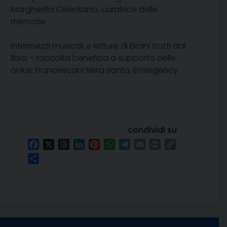
Margherita Celentano, curatrice delle
memorie
Intermezzi musicali e letture di brani tratti dal
libro – raccolta benefica a supporto delle
onlus: Francescani terra santa, Emergency
condividi su
Facebook
X
Threads
LinkedIn
Pinterest
WhatsApp
Telegram
Email
Print
Copy
Link
Condividi