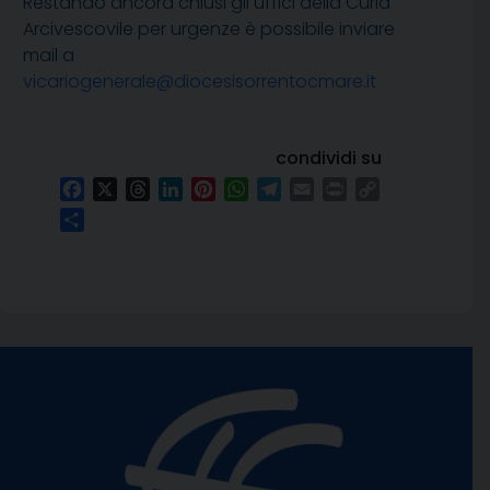
Restando ancora chiusi gli uffici della Curia
Arcivescovile per urgenze è possibile inviare
mail a
vicariogenerale@diocesisorrentocmare.it
condividi su
Facebook
X
Threads
LinkedIn
Pinterest
WhatsApp
Telegram
Email
Print
Copy
Link
Condividi