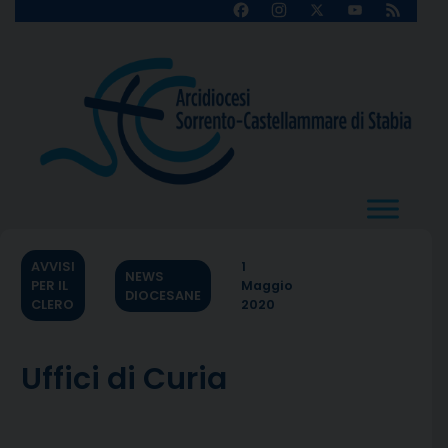
Skip
Facebook
Instagram
X
YouTube
Feed
Channel
to
content
AVVISI
1
NEWS
PER IL
Maggio
DIOCESANE
CLERO
2020
Uffici di Curia