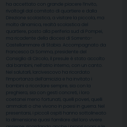
ha accettato con grande piacere l’invito,
rivoltogli dal comitato di quartiere e dalla
Direzione scolastica, a visitare la piccola, ma
molto dinamica, realtà scolastica del
quartiere, posto alla periferia sud di Pompei,
ma ricadente della diocesi di Sorrento-
Castellammare di Stabia. Accompagnato da
Francesco Di Somma, presidente del
Consiglio di Circolo, il presule è stato accolto
dai bambini, nell’atrio interno, con un canto.
Nel salutarli, larcivescovo ha ricordato
l’importanza dell’amicizia e ha invitato i
bambini a ricordare sempre, sia con la
preghiera, sia con gesti concreti, i loro
coetanei meno fortunati, quelli poveri, quelli
ammalati o che vivono in paesi in guerra. Nel
presentarsi, i piccoli ospiti hanno sottolineato
la dimensione quasi familiare del loro vivere
assieme, ricordando anche i propri sogni e le