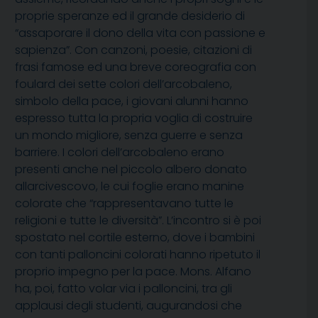
proprie speranze ed il grande desiderio di
“assaporare il dono della vita con passione e
sapienza”. Con canzoni, poesie, citazioni di
frasi famose ed una breve coreografia con
foulard dei sette colori dell’arcobaleno,
simbolo della pace, i giovani alunni hanno
espresso tutta la propria voglia di costruire
un mondo migliore, senza guerre e senza
barriere. I colori dell’arcobaleno erano
presenti anche nel piccolo albero donato
allarcivescovo, le cui foglie erano manine
colorate che “rappresentavano tutte le
religioni e tutte le diversità”. L’incontro si è poi
spostato nel cortile esterno, dove i bambini
con tanti palloncini colorati hanno ripetuto il
proprio impegno per la pace. Mons. Alfano
ha, poi, fatto volar via i palloncini, tra gli
applausi degli studenti, augurandosi che