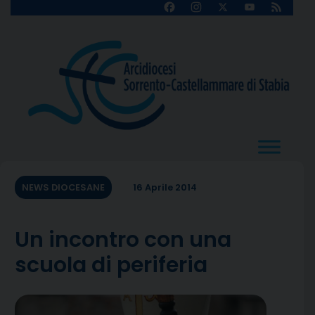
Skip
Facebook
Instagram
X
YouTube
Feed
Channel
to
content
NEWS DIOCESANE
16 Aprile 2014
Un incontro con una
scuola di periferia