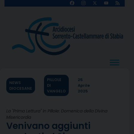
Skip
Facebook
Instagram
X
YouTube
Feed
Channel
to
content
PILLOLE
25
NEWS
DI
Aprile
DIOCESANE
VANGELO
2025
La "Prima Lettura" in Pillole: Domenica della Divina
Misericordia
Venivano aggiunti