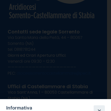
Contatti sede legale Sorrento
Via Santa Maria della Pietà, 44 – 80067
Sorrento (NA)
tel. 0818781244
Giorni ed Orari Apertura Uffici:
Venerdì ore 09:30 – 12:30
———————————————————–
PEC:
diocesisorrentocastellammare@pec.it
Uffici di Castellammare di Stabia
Vico Sant’Anna, 1 – 80053 Castellammare di
Stabia (NA)
tel. 0818714501
Informativa
Giorni ed Orari Apertura Uffici: