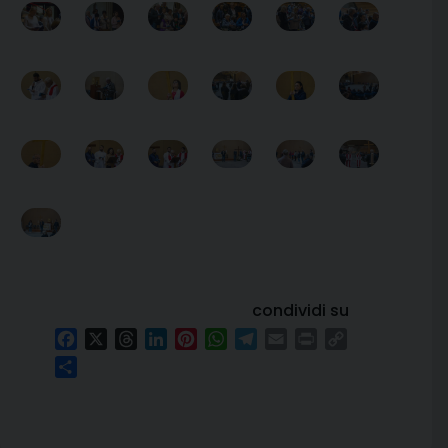
condividi su
Facebook
X
Threads
LinkedIn
Pinterest
WhatsApp
Telegram
Email
Print
Copy
Link
Condividi