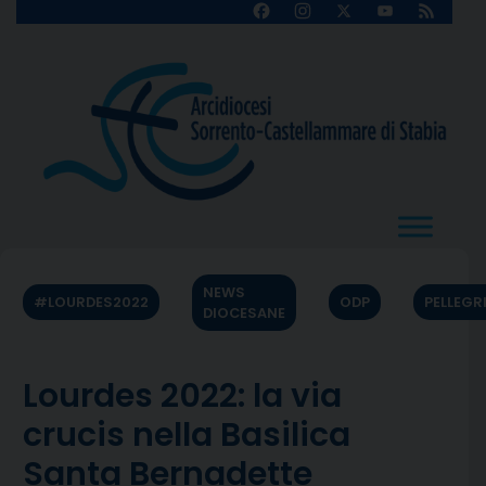
Skip
Facebook
Instagram
X
YouTube
Feed
Channel
to
content
NEWS
#LOURDES2022
ODP
PELLEGR
DIOCESANE
Lourdes 2022: la via
crucis nella Basilica
Santa Bernadette