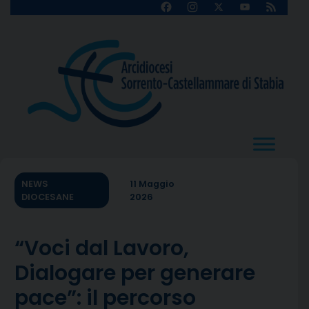
Skip
Facebook
Instagram
X
YouTube
Feed
Channel
to
content
NEWS
11 Maggio
DIOCESANE
2026
“Voci dal Lavoro,
Dialogare per generare
pace”: il percorso