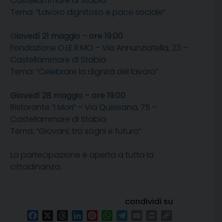
Castellammare di Stabia
Tema: “Lavoro dignitoso e pace sociale”
G
iovedì 21 maggio – ore 19:00
Fondazione O.I.E.R.MO – Via Annunziatella, 23 –
Castellammare di Stabia
Tema: “Celebrare la dignità del lavoro”
Giovedì 28 maggio – ore 19:00
Ristorante “I Mori” – Via Quisisana, 75 –
Castellammare di Stabia
Tema: “Giovani, tra sogni e futuro”
La partecipazione è aperta a tutta la
cittadinanza.
condividi su
Facebook
X
Threads
LinkedIn
Pinterest
WhatsApp
Telegram
Email
Print
Copy