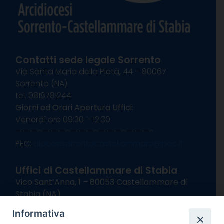
Contatti sede legale Sorrento
Via Santa Maria della Pietà, 44 – 80067
Sorrento (NA)
tel. 0818781244
Giorni ed Orari Apertura Uffici:
Venerdì ore 09:30 – 12:30
———————————————————–
PEC:
diocesisorrentocastellammare@pec.it
Uffici di Castellammare di Stabia
Vico Sant’Anna, 1 – 80053 Castellammare di
Stabia (NA)
tel. 0818714501
Informativa
Giorni ed Orari Apertura Uffici: