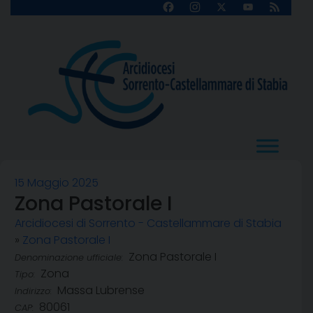
Skip
Facebook
Instagram
X
YouTube
Feed
Channel
to
content
15 Maggio 2025
Zona Pastorale I
Arcidiocesi di Sorrento - Castellammare di Stabia
»
Zona Pastorale I
Zona Pastorale I
Denominazione ufficiale:
Zona
Tipo:
Massa Lubrense
Indirizzo:
80061
CAP: