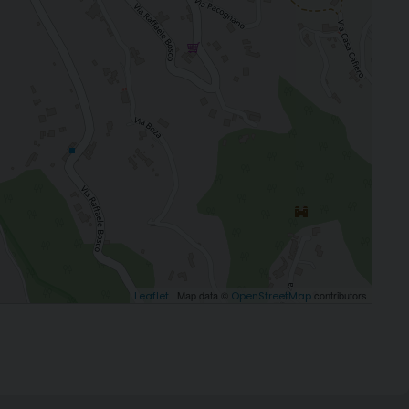
| Map data ©
contributors
Leaflet
OpenStreetMap