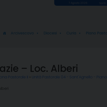
7 Agosto 2026
Santi 
Arcivescovo
Diocesi
Curia
Piano Past
zie – Loc. Alberi
ona Pastorale II
»
Unità Pastorale 04 - Sant'Agnello - Piano
lberi