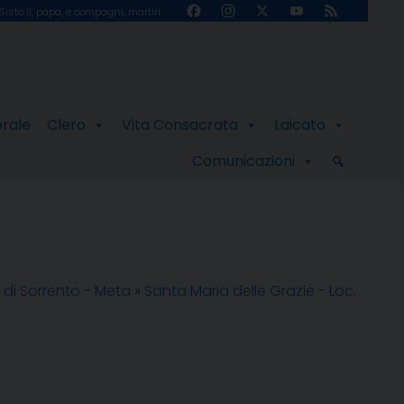
Facebook
Instagram
X
YouTube
Feed
Sisto II, papa, e compagni, martiri
Channel
orale
Clero
Vita Consacrata
Laicato
Comunicazioni
 di Sorrento - Meta
»
Santa Maria delle Grazie - Loc.