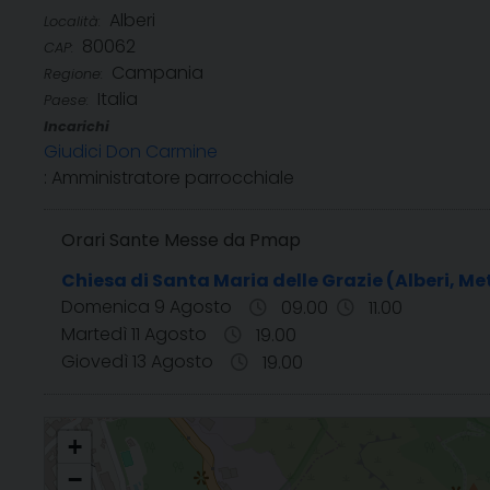
Alberi
Località:
80062
CAP:
Campania
Regione:
Italia
Paese:
Incarichi
Giudici Don Carmine
: Amministratore parrocchiale
Orari Sante Messe da Pmap
Chiesa di Santa Maria delle Grazie (Alberi, Me
Domenica 9 Agosto
09.00
11.00
Martedì 11 Agosto
19.00
Giovedì 13 Agosto
19.00
Santa Maria delle Grazie - Loc. Alberi
+
−