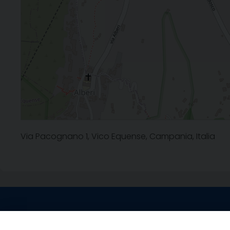
Via Pacognano 1, Vico Equense, Campania, Italia
Contatti sede l