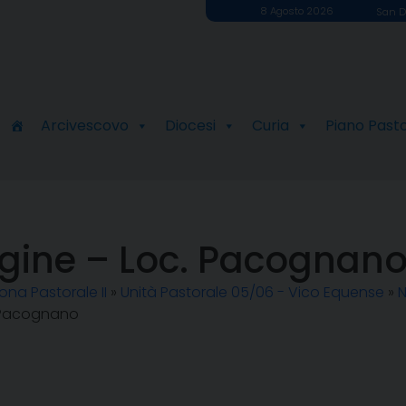
8 Agosto 2026
San D
Arcivescovo
Diocesi
Curia
Piano Past
ergine – Loc. Pacognan
ona Pastorale II
»
Unità Pastorale 05/06 - Vico Equense
»
N
c. Pacognano