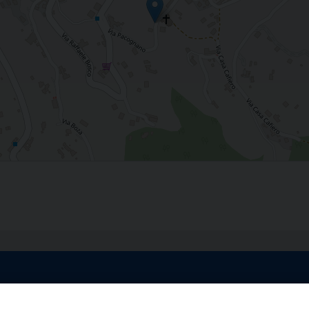
egale Sorrento
Uffici di Castellammar