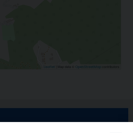
| Map data ©
contributors
Leaflet
OpenStreetMap
e di Stabia
seguici su