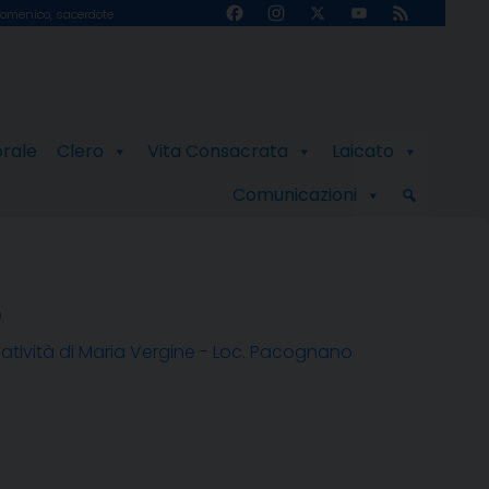
Facebook
Instagram
X
YouTube
Feed
omenico, sacerdote
Channel
orale
Clero
Vita Consacrata
Laicato
Comunicazioni
o
atività di Maria Vergine - Loc. Pacognano