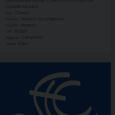
Chiesa Santa Maria del
Denominazione ufficiale:
Castello Moiano
Chiesa
Tipo:
Moiano Vico Equense
Indirizzo:
Moiano
Località:
80069
CAP:
Campania
Regione:
Italia
Paese: