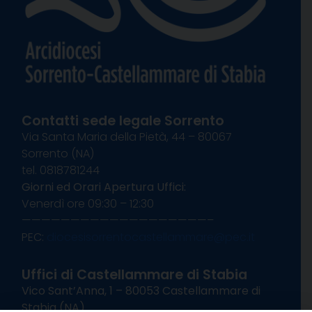
Contatti sede legale Sorrento
Via Santa Maria della Pietà, 44 – 80067
Sorrento (NA)
tel. 0818781244
Giorni ed Orari Apertura Uffici:
Venerdì ore 09:30 – 12:30
———————————————————–
PEC:
diocesisorrentocastellammare@pec.it
Uffici di Castellammare di Stabia
Vico Sant’Anna, 1 – 80053 Castellammare di
Stabia (NA)