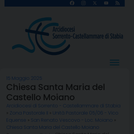
Skip
Facebook
Instagram
X
YouTube
Feed
Channel
to
content
15 Maggio 2025
Chiesa Santa Maria del
Castello Moiano
Arcidiocesi di Sorrento - Castellammare di Stabia
»
Zona Pastorale II
»
Unità Pastorale 05/06 - Vico
Equense
»
San Renato Vescovo - Loc. Moiano
»
Chiesa Santa Maria del Castello Moiano