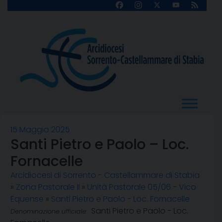
Skip
Facebook
Instagram
X
YouTube
Feed
Channel
to
content
15 Maggio 2025
Santi Pietro e Paolo – Loc.
Fornacelle
Arcidiocesi di Sorrento - Castellammare di Stabia
»
Zona Pastorale II
»
Unità Pastorale 05/06 - Vico
Equense
»
Santi Pietro e Paolo - Loc. Fornacelle
Santi Pietro e Paolo - Loc.
Denominazione ufficiale: