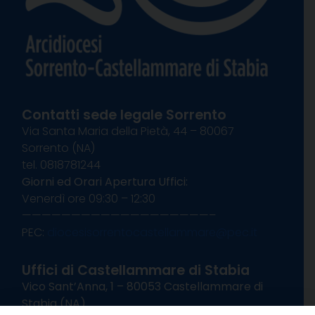
Contatti sede legale Sorrento
Via Santa Maria della Pietà, 44 – 80067
Sorrento (NA)
tel. 0818781244
Giorni ed Orari Apertura Uffici:
Venerdì ore 09:30 – 12:30
———————————————————–
PEC:
diocesisorrentocastellammare@pec.it
Uffici di Castellammare di Stabia
Vico Sant’Anna, 1 – 80053 Castellammare di
Stabia (NA)