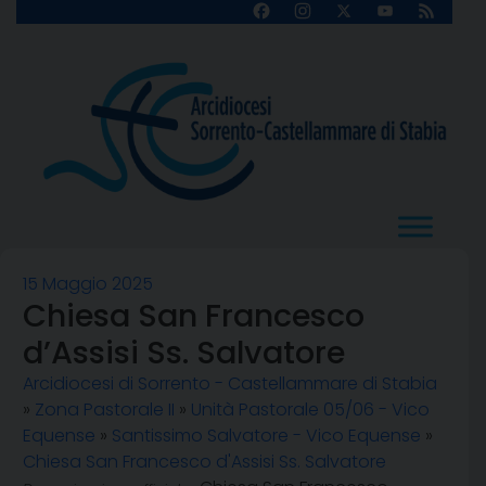
Skip
Facebook
Instagram
X
YouTube
Feed
Channel
to
content
15 Maggio 2025
Chiesa San Francesco
d’Assisi Ss. Salvatore
Arcidiocesi di Sorrento - Castellammare di Stabia
»
Zona Pastorale II
»
Unità Pastorale 05/06 - Vico
Equense
»
Santissimo Salvatore - Vico Equense
»
Chiesa San Francesco d'Assisi Ss. Salvatore