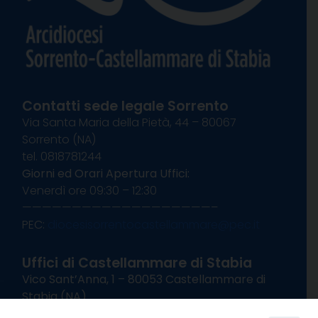
Contatti sede legale Sorrento
Via Santa Maria della Pietà, 44 – 80067
Sorrento (NA)
tel. 0818781244
Giorni ed Orari Apertura Uffici:
Venerdì ore 09:30 – 12:30
———————————————————–
PEC:
diocesisorrentocastellammare@pec.it
Uffici di Castellammare di Stabia
Vico Sant’Anna, 1 – 80053 Castellammare di
Stabia (NA)
tel. 0818714501