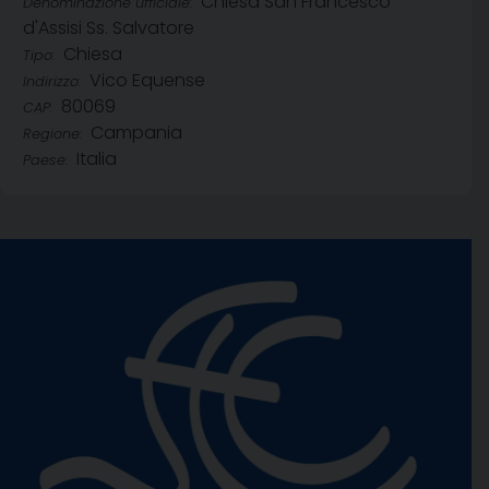
Chiesa San Francesco
Denominazione ufficiale:
d'Assisi Ss. Salvatore
Chiesa
Tipo:
Vico Equense
Indirizzo:
80069
CAP:
Campania
Regione:
Italia
Paese: