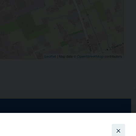
| Map data ©
contributors
Leaflet
OpenStreetMap
e di Stabia
seguici su
 Castellammare
Facebook
Instagram
X
YouTube
Feed
Channel