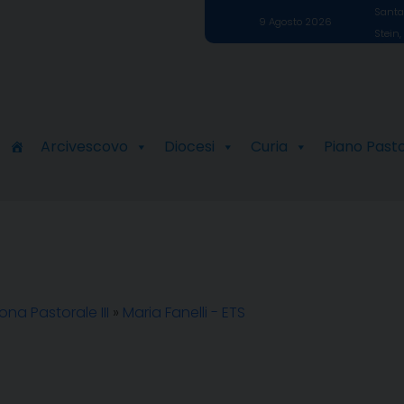
Santa 
9 Agosto 2026
Stein,
Arcivescovo
Diocesi
Curia
Piano Past
ona Pastorale III
»
Maria Fanelli - ETS