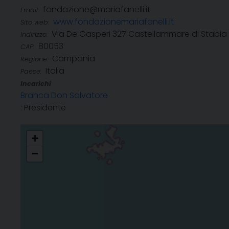
fondazione@mariafanelli.it
Email:
www.fondazionemariafanelli.it
Sito web:
Via De Gasperi 327 Castellammare di Stabia
Indirizzo:
80053
CAP:
Campania
Regione:
Italia
Paese:
Incarichi
Branca Don Salvatore
: Presidente
Maria Fanelli - ETS
+
−