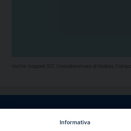
Via De Gasperi 327, Castellammare di Stabia, Campan
Contatti sede l
Via Santa Maria del
Informativa
Sorrento (NA)