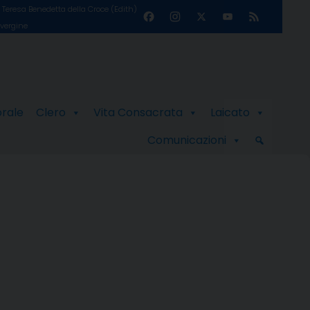
Teresa Benedetta della Croce (Edith)
Facebook
Instagram
X
YouTube
Feed
 vergine
Channel
orale
Clero
Vita Consacrata
Laicato
Comunicazioni