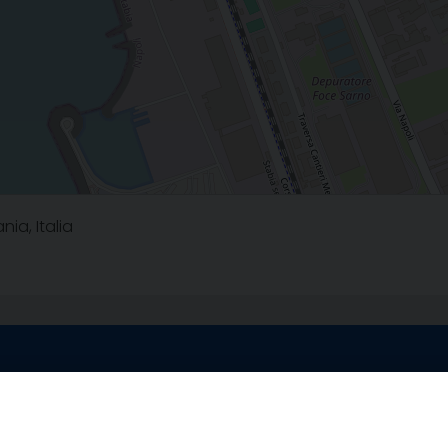
ia, Italia
egale Sorrento
Uffici di Castellammar
la Pietà, 44 – 80067
Vico Sant’Anna, 1 – 80053
di Stabia (NA)