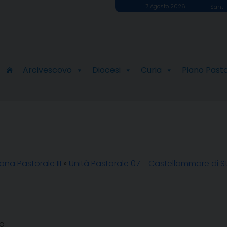
7 Agosto 2026
Santi 
Arcivescovo
Diocesi
Curia
Piano Past
ona Pastorale III
»
Unità Pastorale 07 - Castellammare di S
ia