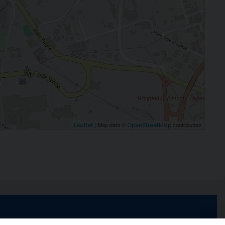
| Map data ©
contributors
Leaflet
OpenStreetMap