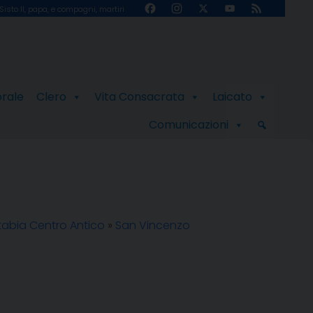
Facebook
Instagram
X
YouTube
Feed
Sisto II, papa, e compagni, martiri
Channel
orale
Clero
Vita Consacrata
Laicato
Comunicazioni
tabia Centro Antico
»
San Vincenzo