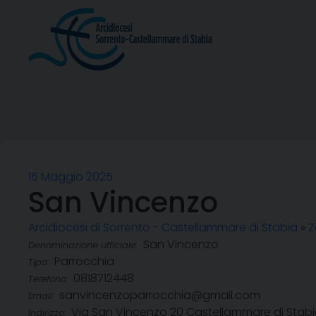
Skip
to
content
15 Maggio 2025
San Vincenzo
Arcidiocesi di Sorrento - Castellammare di Stabia
»
Z
San Vincenzo
Denominazione ufficiale:
Parrocchia
Tipo:
0818712448
Telefono:
sanvincenzoparrocchia@gmail.com
Email:
Via San Vincenzo 20 Castellammare di Stab
Indirizzo: