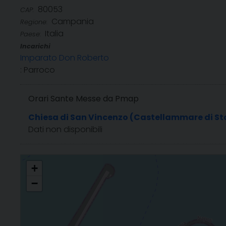
80053
CAP:
Campania
Regione:
Italia
Paese:
Incarichi
Imparato Don Roberto
: Parroco
Orari Sante Messe da Pmap
Chiesa di San Vincenzo (Castellammare di St
Dati non disponibili
San Vincenzo
+
−