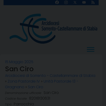
Skip
Facebook
Instagram
X
YouTube
Feed
Channel
to
content
15 Maggio 2025
San Ciro
Arcidiocesi di Sorrento - Castellammare di Stabia
»
Zona Pastorale IV
»
Unità Pastorale 13 -
Gragnano
»
San Ciro
San Ciro
Denominazione ufficiale:
82018130631
Codice fiscale:
Parrocchia
Tipo: