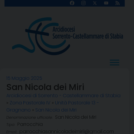
Skip
Facebook
Instagram
X
YouTube
Feed
Channel
to
content
15 Maggio 2025
San Nicola dei Miri
Arcidiocesi di Sorrento - Castellammare di Stabia
»
Zona Pastorale IV
»
Unità Pastorale 13 -
Gragnano
»
San Nicola dei Miri
San Nicola dei Miri
Denominazione ufficiale:
Parrocchia
Tipo:
parrocchiasannicoladeimiri1@gmail.com
Email: