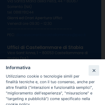
Via Santa Maria della Pietà, 44 – 80067
Sorrento (NA)
tel. 0818781244
Giorni ed Orari Apertura Uffici:
Venerdì ore 09:30 – 12:30
———————————————————–
PEC:
diocesisorrentocastellammare@pec.it
Uffici di Castellammare di Stabia
Vico Sant’Anna, 1 – 80053 Castellammare di
Stabia (NA)
tel. 0818714501
Informativa
Giorni ed Orari Apertura Uffici:
Lunedì e Mercoledì ore 09:00 – 13:00
Utilizziamo cookie o tecnologie simili per
Uffici Matrimoni:
finalità tecniche e, con il tuo consenso, anche per
Lunedì e Mercoledì ore 09:30 – 12:30
altre finalità ("interazioni e funzionalità semplici",
"miglioramento dell'esperienza", "misurazione" e
seguici su
"targeting e pubblicità") come specificato nella
cookie policy.