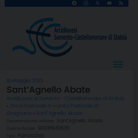
Skip
Facebook
Instagram
X
YouTube
Feed
Channel
to
content
15 Maggio 2025
Sant’Agnello Abate
Arcidiocesi di Sorrento - Castellammare di Stabia
»
Zona Pastorale IV
»
Unità Pastorale 13 -
Gragnano
»
Sant'Agnello Abate
Sant'Agnello Abate
Denominazione ufficiale:
90018940636
Codice fiscale:
Parrocchia
Tipo: