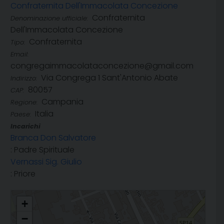
Confraternita Dell'Immacolata Concezione
Confraternita
Denominazione ufficiale:
Dell'Immacolata Concezione
Confraternita
Tipo:
Email:
congregaimmacolataconcezione@gmail.com
Via Congrega 1 Sant'Antonio Abate
Indirizzo:
80057
CAP:
Campania
Regione:
Italia
Paese:
Incarichi
Branca Don Salvatore
: Padre Spirituale
Vernassi Sig. Giulio
: Priore
Confraternita Dell'Immacolata Concezione
+
−