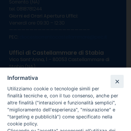
Sorrento (NA)
tel. 0818781244
Giorni ed Orari Apertura Uffici:
Venerdì ore 09:30 – 12:30
———————————————————–
PEC:
diocesisorrentocastellammare@pec.it
Uffici di Castellammare di Stabia
Vico Sant’Anna, 1 – 80053 Castellammare di
Stabia (NA)
tel. 0818714501
Informativa
Giorni ed Orari Apertura Uffici:
Lunedì e Mercoledì ore 09:00 – 13:00
Utilizziamo cookie o tecnologie simili per
Uffici Matrimoni:
finalità tecniche e, con il tuo consenso, anche per
Lunedì e Mercoledì ore 09:30 – 12:30
altre finalità ("interazioni e funzionalità semplici",
"miglioramento dell'esperienza", "misurazione" e
seguici su
"targeting e pubblicità") come specificato nella
cookie policy.
Facebook
Instagram
X
YouTube
Feed
Cliccando su "accetta" acconsenti all'utilizzo dei