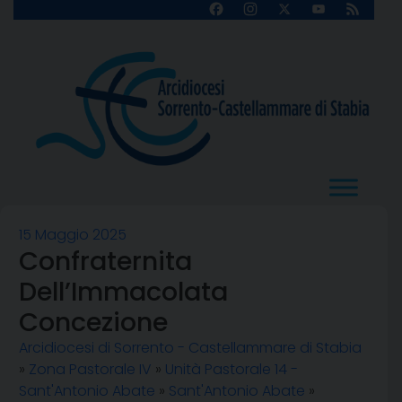
Skip
Facebook
Instagram
X
YouTube
Feed
Channel
to
content
15 Maggio 2025
Confraternita
Dell’Immacolata
Concezione
Arcidiocesi di Sorrento - Castellammare di Stabia
»
Zona Pastorale IV
»
Unità Pastorale 14 -
Sant'Antonio Abate
»
Sant'Antonio Abate
»