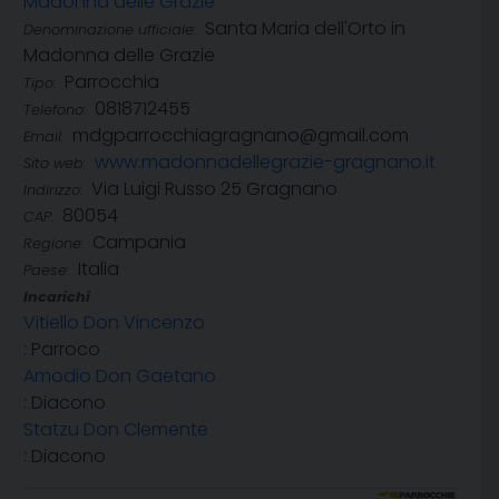
Madonna delle Grazie
Santa Maria dell'Orto in
Denominazione ufficiale:
Madonna delle Grazie
Parrocchia
Tipo:
0818712455
Telefono:
mdgparrocchiagragnano@gmail.com
Email:
www.madonnadellegrazie-gragnano.it
Sito web:
Via Luigi Russo 25 Gragnano
Indirizzo:
80054
CAP:
Campania
Regione:
Italia
Paese:
Incarichi
Vitiello Don Vincenzo
: Parroco
Amodio Don Gaetano
: Diacono
Statzu Don Clemente
: Diacono