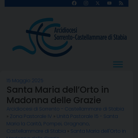
Skip
Facebook
Instagram
X
YouTube
Feed
Channel
to
content
15 Maggio 2025
Santa Maria dell’Orto in
Madonna delle Grazie
Arcidiocesi di Sorrento - Castellammare di Stabia
»
Zona Pastorale IV
»
Unità Pastorale 15 - Santa
Maria la Carità, Pompei, Gragnano,
Castellammare di Stabia
»
Santa Maria dell'Orto in