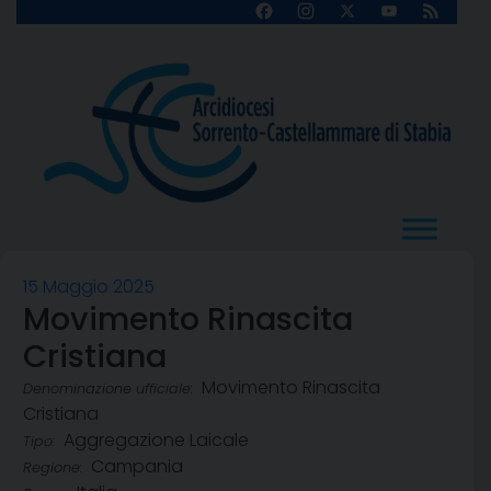
Skip
Facebook
Instagram
X
YouTube
Feed
Channel
to
content
15 Maggio 2025
Movimento Rinascita
Cristiana
Movimento Rinascita
Denominazione ufficiale:
Cristiana
Aggregazione Laicale
Tipo:
Campania
Regione: