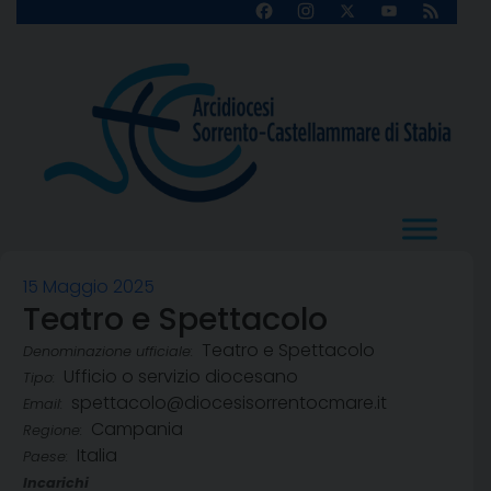
Skip
Facebook
Instagram
X
YouTube
Feed
Channel
to
content
15 Maggio 2025
Teatro e Spettacolo
Teatro e Spettacolo
Denominazione ufficiale:
Ufficio o servizio diocesano
Tipo:
spettacolo@diocesisorrentocmare.it
Email:
Campania
Regione:
Italia
Paese:
Incarichi