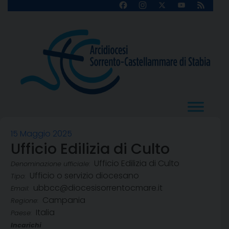
Skip
Facebook
Instagram
X
YouTube
Feed
Channel
to
content
15 Maggio 2025
Ufficio Edilizia di Culto
Ufficio Edilizia di Culto
Denominazione ufficiale:
Ufficio o servizio diocesano
Tipo:
ubbcc@diocesisorrentocmare.it
Email:
Campania
Regione:
Italia
Paese:
Incarichi