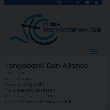
Skip
Facebook
Instagram
X
YouTube
Feed
Channel
to
content
Longobardi Don Alfonso
Don
Titolo:
Alfonso
Nome:
Longobardi
Cognome:
Presbitero diocesano
Tipo:
25-11-1978
Data ordinazione:
longobardi.alfonso@virgilio.it
Email: