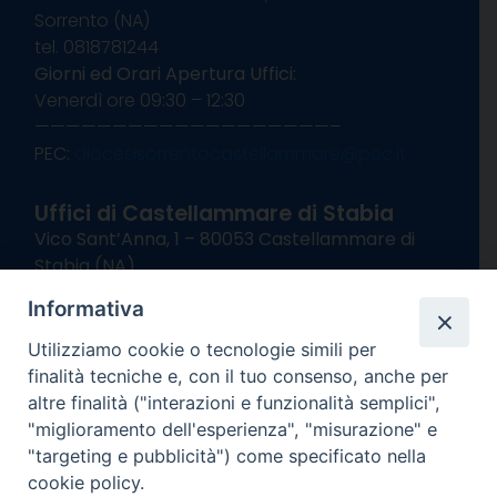
Sorrento (NA)
tel. 0818781244
Giorni ed Orari Apertura Uffici:
Venerdì ore 09:30 – 12:30
———————————————————–
PEC:
diocesisorrentocastellammare@pec.it
Uffici di Castellammare di Stabia
Vico Sant’Anna, 1 – 80053 Castellammare di
Stabia (NA)
tel. 0818714501
Informativa
Giorni ed Orari Apertura Uffici:
Lunedì e Mercoledì ore 09:00 – 13:00
Utilizziamo cookie o tecnologie simili per
Uffici Matrimoni:
finalità tecniche e, con il tuo consenso, anche per
Lunedì e Mercoledì ore 09:30 – 12:30
altre finalità ("interazioni e funzionalità semplici",
"miglioramento dell'esperienza", "misurazione" e
seguici su
"targeting e pubblicità") come specificato nella
cookie policy.
Facebook
Instagram
X
YouTube
Feed